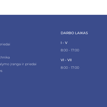
DARBO LAIKAS
I - V
priedai
8:00 - 17:00
a
chnika
VI - VII
alymo įranga ir priedai
8:00 - 17:00
ys