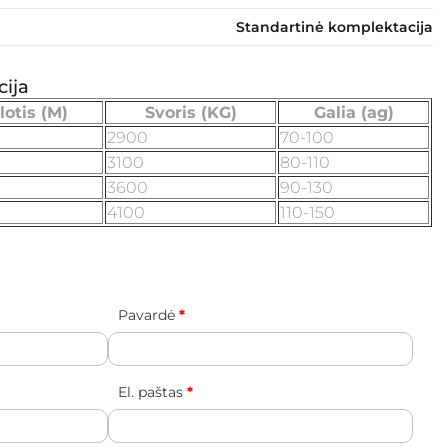
Standartinė komplektacija
ija
lotis (M)
Svoris (KG)
Galia (ag)
2900
70-100
3100
80-110
3600
90-130
4100
110-150
Pavardė
*
El. paštas
*