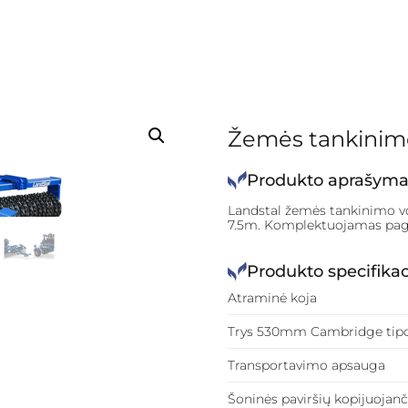
Žemės tankinim
Produkto aprašyma
Landstal žemės tankinimo vo
7.5m. Komplektuojamas pagal
Produkto specifikac
Atraminė koja
Trys 530mm Cambridge tipo
Transportavimo apsauga
Šoninės paviršių kopijuojanč