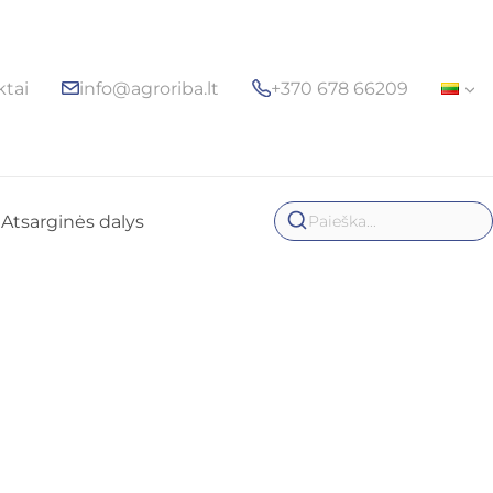
ktai
info@agroriba.lt
+370 678 66209
Atsarginės dalys
Paieška...
o volas WPS