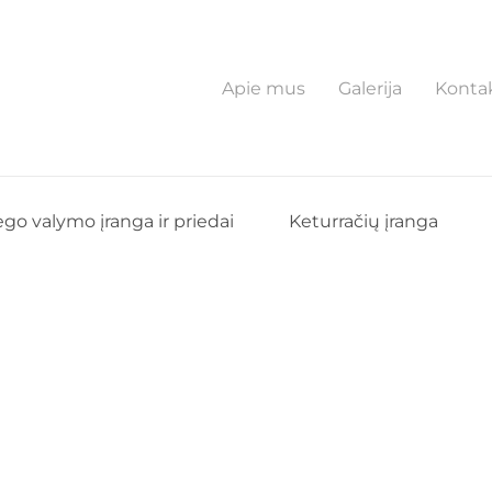
Apie mus
Galerija
Konta
iego valymo įranga ir priedai
Keturračių įranga
ės tankinimo volai
/ Žemės tankinim