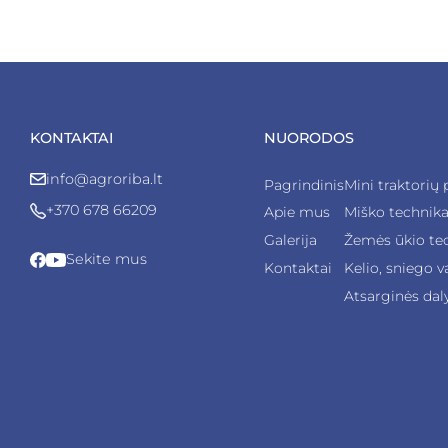
KONTAKTAI
NUORODOS
info@agroriba.lt
Pagrindinis
Mini traktorių 
+370 678 66209
Apie mus
Miško technik
Galerija
Žemės ūkio te
Sekite mus
Kontaktai
Kelio, sniego v
Atsarginės dal