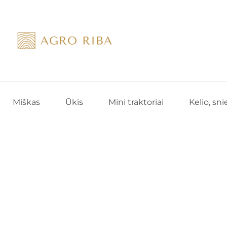
Skip
to
content
Miškas
Ūkis
Mini traktoriai
Kelio, sn
Pradžia
/
Žemės ūkio technika
/
Žem