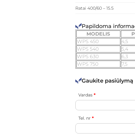
Ratai 400/60 – 15.5
Papildoma informac
MODELIS
P
WPS 450
4,5
WPS 540
5,4
WPS 630
6,3
WPS 750
7,5
Gaukite pasiūlymą
Vardas
*
Tel. nr
*