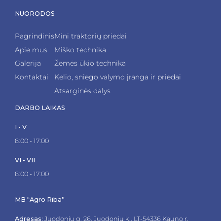
NUORODOS
Pagrindinis
Mini traktorių priedai
Apie mus
Miško technika
Galerija
Žemės ūkio technika
Kontaktai
Kelio, sniego valymo įranga ir priedai
Atsarginės dalys
DARBO LAIKAS
I - V
8:00 - 17:00
VI - VII
8:00 - 17:00
MB “Agro Riba”
Adresas:
Juodonių g. 26, Juodonių k., LT-54336 Kauno r.