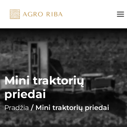
Skip
to
content
Mini traktorių
priedai
Pradžia
/ Mini traktorių priedai