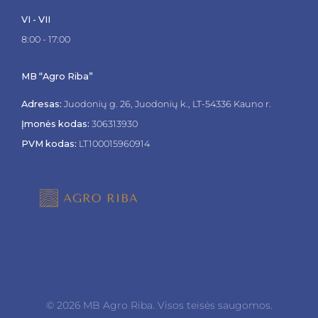
VI - VII
8:00 - 17:00
MB “Agro Riba”
Adresas:
Juodonių g. 26, Juodonių k., LT-54336 Kauno r.
Įmonės kodas:
306313930
PVM kodas:
LT100015960914
© 2026 MB Agro Riba. Visos teisės saugomos.