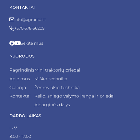
KONTAKTAI
info@agroriba.lt
+370 678 66209
Sekite mus
NUORODOS
Pagrindinis
Mini traktorių priedai
Apie mus
Miško technika
Galerija
Žemės ūkio technika
Kontaktai
Kelio, sniego valymo įranga ir priedai
Atsarginės dalys
DARBO LAIKAS
I - V
8:00 - 17:00