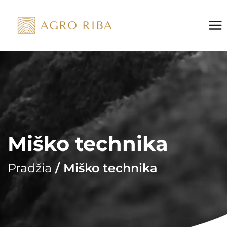
Skip
to
content
Miško technika
Pradžia
/ Miško technika