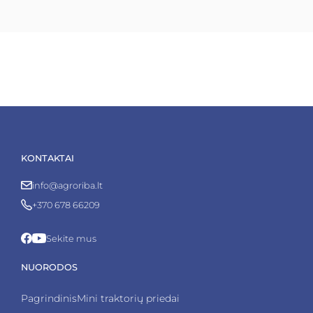
KONTAKTAI
info@agroriba.lt
+370 678 66209
Sekite mus
NUORODOS
Pagrindinis
Mini traktorių priedai