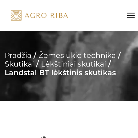
Skip
to
content
Pradžia
/
Žemės ūkio technika
/
Skutikai
/
Lėkštiniai skutikai
/
Landstal BT lėkštinis skutikas