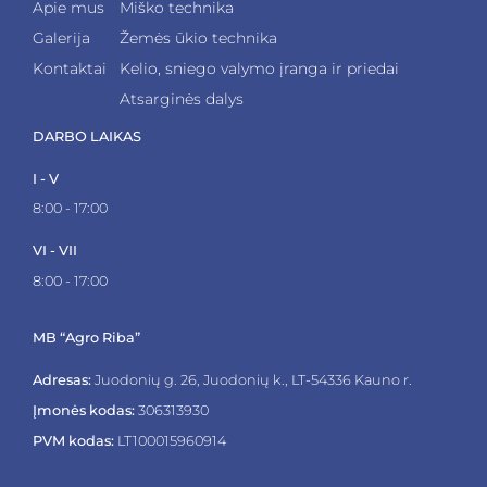
Apie mus
Miško technika
Galerija
Žemės ūkio technika
Kontaktai
Kelio, sniego valymo įranga ir priedai
Atsarginės dalys
DARBO LAIKAS
I - V
8:00 - 17:00
VI - VII
8:00 - 17:00
MB “Agro Riba”
Adresas:
Juodonių g. 26, Juodonių k., LT-54336 Kauno r.
Įmonės kodas:
306313930
PVM kodas:
LT100015960914