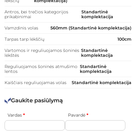
lėkščių
komplektacija)
Antros, bei trečios kategorijos
Standartinė
prikabinimai
komplektacija
Vamzdinis volas
560mm (Standartinė komplektacija)
Tarpas tarp lėkščių
100cm
Vartomos ir reguliuojamos šoninės
Standartinė
lėkštės
komplektacija
Reguliuojamos šoninės atmušimo
Standartinė
lentos
komplektacija
Kaiščiais reguliuojamas volas
Standartinė komplektacija
Gaukite pasiūlymą
Vardas
*
Pavardė
*