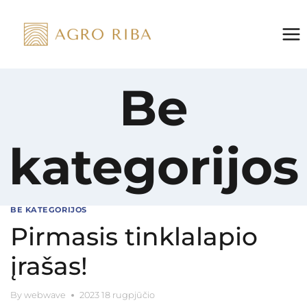
Skip
to
content
Be
kategorijos
BE KATEGORIJOS
Pirmasis tinklalapio
įrašas!
By
webwave
2023 18 rugpjūčio