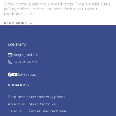
Sveikiname pasirinkus WordPress. Tai pirmasis Jūsų
įrašas, galite jį redaguoti arba ištrinti, o tuomet
pradėkite kurti!
PIRMASIS
READ MORE
TINKLALAPIO
ĮRAŠAS!
KONTAKTAI
info@agroriba.lt
+370 678 66209
Sekite mus
NUORODOS
Pagrindinis
Mini traktorių priedai
Apie mus
Miško technika
Galerija
Žemės ūkio technika