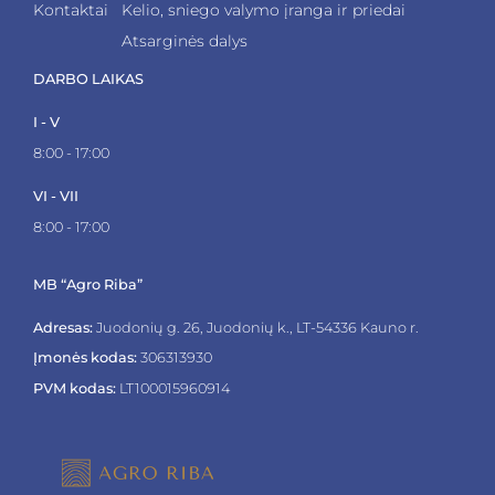
Kontaktai
Kelio, sniego valymo įranga ir priedai
Atsarginės dalys
DARBO LAIKAS
I - V
8:00 - 17:00
VI - VII
8:00 - 17:00
MB “Agro Riba”
Adresas:
Juodonių g. 26, Juodonių k., LT-54336 Kauno r.
Įmonės kodas:
306313930
PVM kodas:
LT100015960914